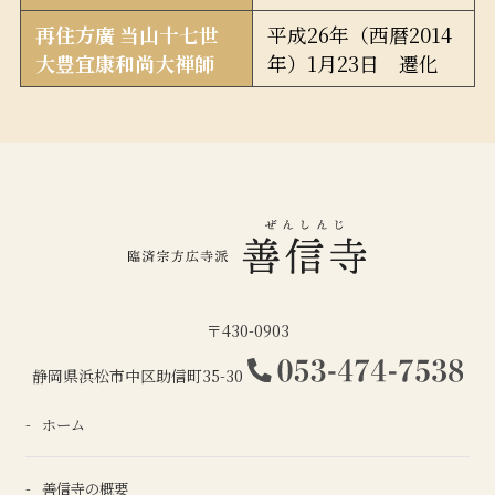
再住方廣 当山十七世
平成26年（西暦2014
大豊宜康和尚大禅師
年）1月23日 遷化
〒430-0903
静岡県浜松市中区助信町35-30
ホーム
善信寺の概要