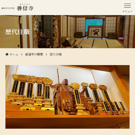
メニュー
歴代住職
ホーム
善信寺の概要
歴代住職